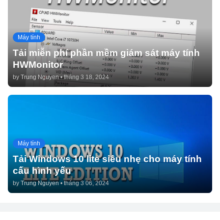
Máy tính
Tải miễn phí phần mềm giám sát máy tính
HWMonitor
by
Trung Nguyen
•
tháng 3 18, 2024
Máy tính
Tải Windows 10 lite siêu nhẹ cho máy tính
cấu hình yếu
by
Trung Nguyen
•
tháng 3 06, 2024