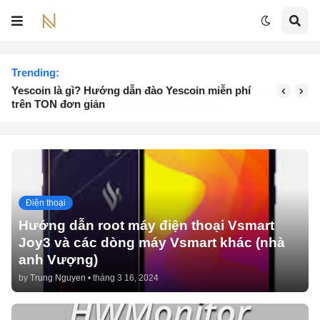
Trending:
Yescoin là gì? Hướng dẫn đào Yescoin miễn phí
trên TON đơn giản
Điện thoại
Hướng dẫn root máy điện thoại Vsmart
Joy3 và các dòng máy Vsmart khác (nhà
anh Vượng)
by
Trung Nguyen
•
tháng 3 16, 2024